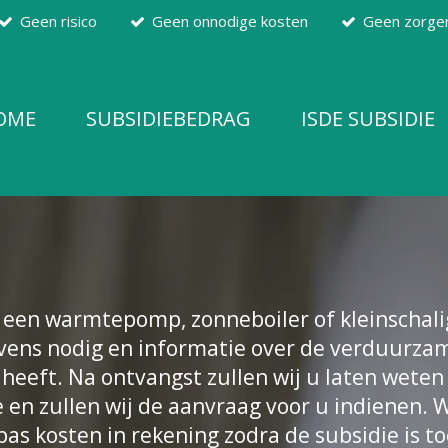
Geen risico
Geen onnodige kosten
Geen zorge
OME
SUBSIDIEBEDRAG
ISDE SUBSIDIE
 een warmtepomp, zonneboiler of kleinschal
vens nodig en informatie over de verduurzam
eeft. Na ontvangst zullen wij u laten weten 
en zullen wij de aanvraag voor u indienen. 
as kosten in rekening zodra de subsidie is t