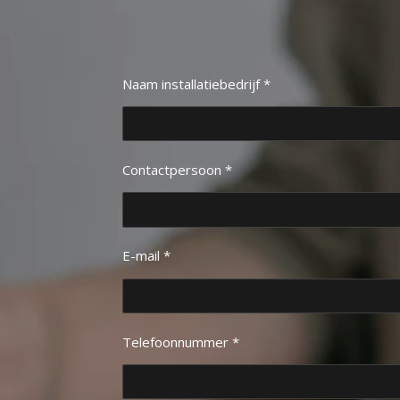
Naam installatiebedrijf *
Contactpersoon *
E-mail *
Telefoonnummer *