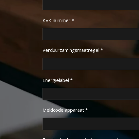
KVK nummer *
Verduurzamingsmaatregel *
Energielabel *
Meldcode apparaat *