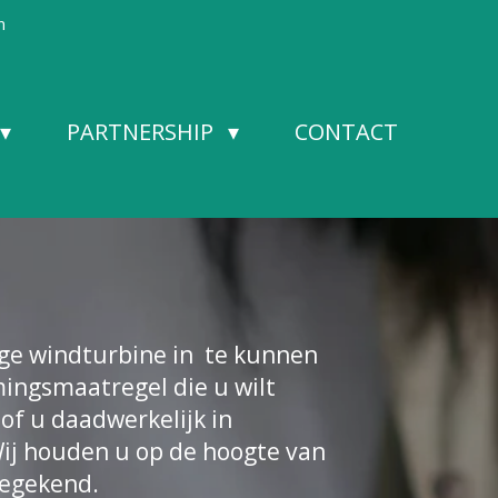
n
PARTNERSHIP
CONTACT
ige windturbine in te kunnen
ingsmaatregel die u wilt
of u daadwerkelijk in
Wij houden u op de hoogte van
oegekend.