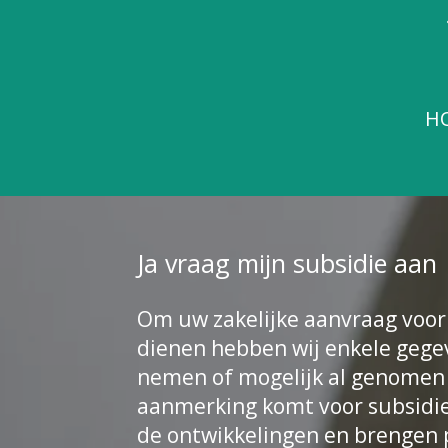
Ga
direct
naar
de
H
hoofdinhoud
Ja vraag mijn subsidie aan
Om uw zakelijke aanvraag voor
dienen hebben wij enkele gege
nemen of mogelijk al genomen h
aanmerking komt voor subsidie 
de ontwikkelingen en brengen p