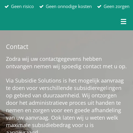
Geen risico
Geen onnodige kosten
Geen zorgen
Ga
direct
naar
de
hoofdinhoud
Contact
Zodra wij uw contactgegevens hebben
ontvangen nemen wij spoedig contact met u op.
Via Subsidie Solutions is het mogelijk aanvraag
te doen voor verschillende subsidieregelingen
op gebied van duurzaamheid. Wij ontzorgen
door het administratieve proces uit handen te
nemen en zorgen voor een goede afhandeling
van uw aanvraag. Ook laten wij u weten welk
maximale subsidiebedrag voor u is
aangevraagd.